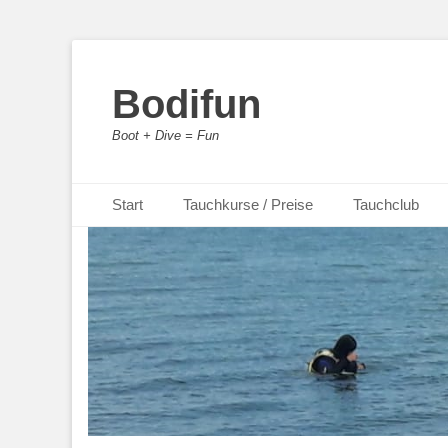
Bodifun
Boot + Dive = Fun
Primäres Menü
Zum
Start
Tauchkurse / Preise
Tauchclub
Inhalt
springen